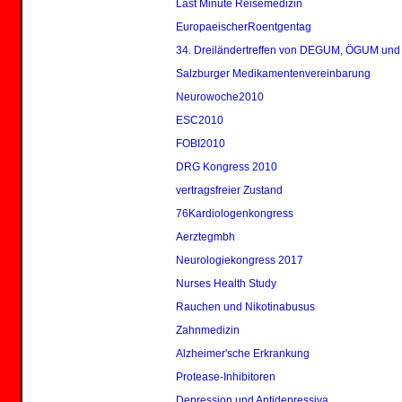
Last Minute Reisemedizin
EuropaeischerRoentgentag
34. Dreiländertreffen von DEGUM, ÖGUM un
Salzburger Medikamentenvereinbarung
Neurowoche2010
ESC2010
FOBI2010
DRG Kongress 2010
vertragsfreier Zustand
76Kardiologenkongress
Aerztegmbh
Neurologiekongress 2017
Nurses Health Study
Rauchen und Nikotinabusus
Zahnmedizin
Alzheimer'sche Erkrankung
Protease-Inhibitoren
Depression und Antidepressiva