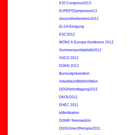
ESCCongress2013
EUFEPSSymposium13
Gesundheitsreform2012
ELGA Einigung
ESC2012
WONCA-Europe-Konferenz 2012
Sommersportstatistik2012
ASCO 2012
DGKN 2012
Burnoutprävention
ArbeitskonfliktAKHWien
DDGHerbsttagung2011
DKOU2011
EHEC 2011
eMedikation
DGNR-Telemedizin
DGSchmerztherapie2011