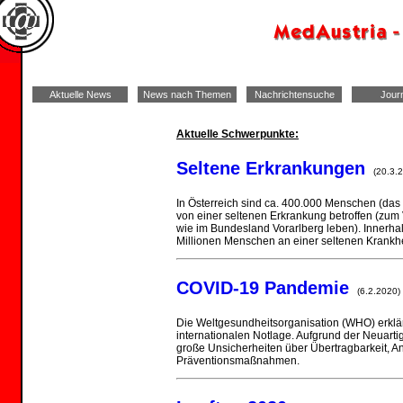
Aktuelle News
News nach Themen
Nachrichtensuche
Jour
Aktuelle Schwerpunkte:
Seltene Erkrankungen
(20.3.2
In Österreich sind ca. 400.000 Menschen (das 
von einer seltenen Erkrankung betroffen (zum 
wie im Bundesland Vorarlberg leben). Innerha
Millionen Menschen an einer seltenen Krankhe
COVID-19 Pandemie
(6.2.2020)
Die Weltgesundheitsorganisation (WHO) erklä
internationalen Notlage. Aufgrund der Neuartig
große Unsicherheiten über Übertragbarkeit, A
Präventionsmaßnahmen.